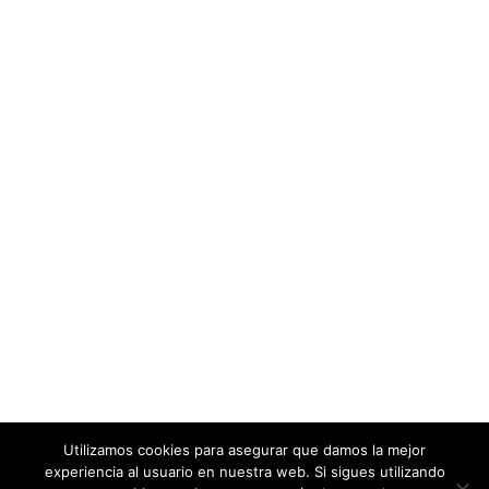
Síguenos en LinkedIn
NUESTRA MISIÓN
Somos un equipo de profesionales con una amplia
experiencia en el sector de la cooperación internacional al
desarrollo que en 2011 decidimos unir conocimientos y
competencias.
En PROEVAL queremos que nuestros clientes contribuyan al
desarrollo humano sostenible global de manera más
eficiente y que sus iniciativas tengan mayor impacto en la
sociedad.
Utilizamos cookies para asegurar que damos la mejor
experiencia al usuario en nuestra web. Si sigues utilizando