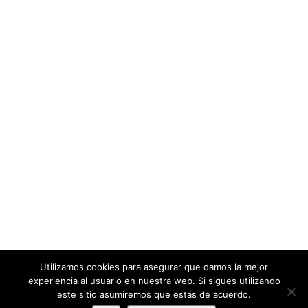
Síguenos en LinkedIn
NUESTRA MISIÓN
Somos un equipo de profesionales con una amplia
experiencia en el sector de la cooperación internacional al
desarrollo que en 2011 decidimos unir conocimientos y
competencias.
En PROEVAL queremos que nuestros clientes contribuyan al
desarrollo humano sostenible global de manera más
eficiente y que sus iniciativas tengan mayor impacto en la
sociedad.
Utilizamos cookies para asegurar que damos la mejor
experiencia al usuario en nuestra web. Si sigues utilizando
este sitio asumiremos que estás de acuerdo.