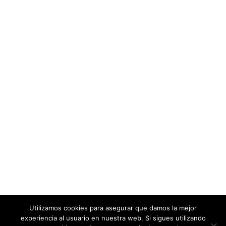
Síguenos en LinkedIn
NUESTRA MISIÓN
Somos un equipo de profesionales con una amplia
experiencia en el sector de la cooperación internacional al
desarrollo que en 2011 decidimos unir conocimientos y
competencias.
En PROEVAL queremos que nuestros clientes contribuyan al
desarrollo humano sostenible global de manera más
eficiente y que sus iniciativas tengan mayor impacto en la
sociedad.
Utilizamos cookies para asegurar que damos la mejor
experiencia al usuario en nuestra web. Si sigues utilizando